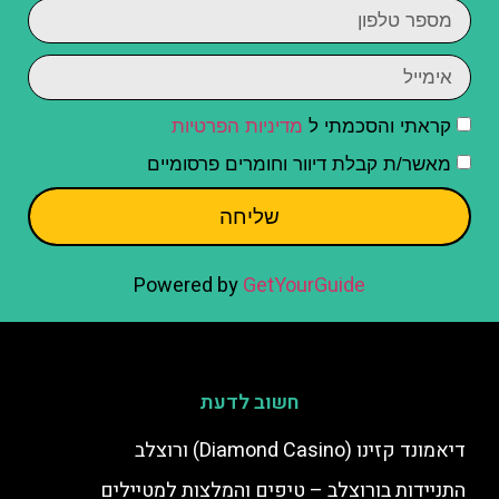
קראתי והסכמתי ל
מדיניות הפרטיות
מאשר/ת קבלת דיוור וחומרים פרסומיים
שליחה
Powered by
GetYourGuide
חשוב לדעת
דיאמונד קזינו (Diamond Casino) ורוצלב
התניידות בורוצלב – טיפים והמלצות למטיילים