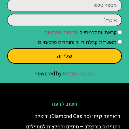
קראתי והסכמתי ל
מדיניות הפרטיות
מאשר/ת קבלת דיוור וחומרים פרסומיים
שליחה
Powered by
GetYourGuide
חשוב לדעת
דיאמונד קזינו (Diamond Casino) ורוצלב
התניידות בורוצלב – טיפים והמלצות למטיילים