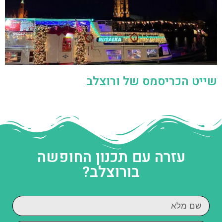
שייט הכריסמס של ורוצלב
עזרה עם תכנון החופשה
בורוצלב?