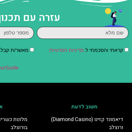
עזרה עם תכנון
קראתי והסכמתי ל
מדיניות הפרטיות
מאשר/ת קבלת ד
urGuide
חשוב לדעת
אי
דיאמונד קזינו (Diamond Casino)
מלונות כשרים
ורוצלב
בורוצלב