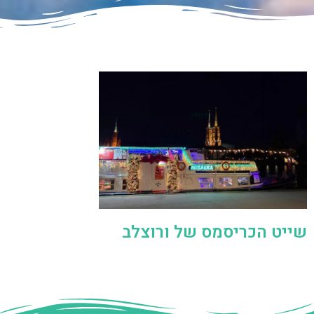
שייט הכריסמס של ורוצלב