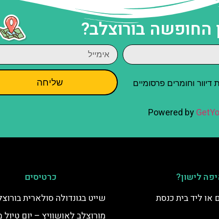
 החופשה בורוצלב?
שליחה
יוור וחומרים פרסומיים
Powered by
GetYo
פה לישון?
כרטיסים
 או ליד בית כנסת
שייט בגונדולה סולארית בורוצל
מורוצלב לאושוויץ – יום טיול 