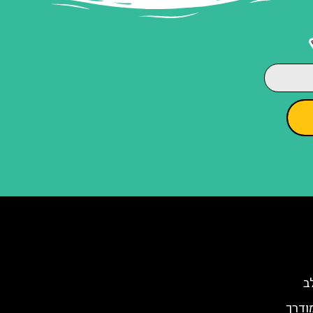
ב
מודרך