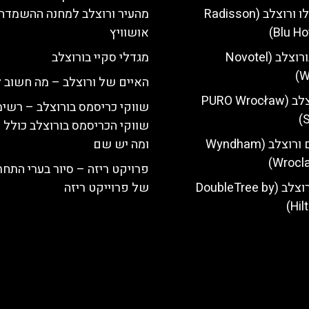
מלון רדיסון בלו ורוצלב (Radisson
מהעיר ורוצלב למחנה ההשמדה
Blu Ho
אושוויץ
מלון נובוטל בורוצלב (Novotel
מגדלי סקיי בורוצלב
W
האיים של ורוצלב – מה חשוב 
מלון פורו ורוצלב (PURO Wrocław
שווקי כריסמס בורוצלב – רשימ
S
שווקי הכריסמס בורוצלב כולל 
מלון ווינדהאם ורוצלב (Wyndham
ומה יש שם
Wrocla
פרויקט ריזה – סיור בערי התחת
מלון הילטון ורוצלב (DoubleTree by
של פרוייקט ריזה
Hil