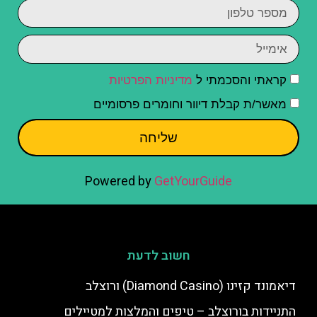
קראתי והסכמתי ל
מדיניות הפרטיות
מאשר/ת קבלת דיוור וחומרים פרסומיים
שליחה
Powered by
GetYourGuide
חשוב לדעת
דיאמונד קזינו (Diamond Casino) ורוצלב
התניידות בורוצלב – טיפים והמלצות למטיילים