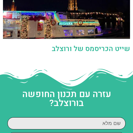
שייט הכריסמס של ורוצלב
עזרה עם תכנון החופשה
בורוצלב?