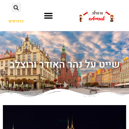
כרטיסים
שייט על נהר האודר ורוצלב