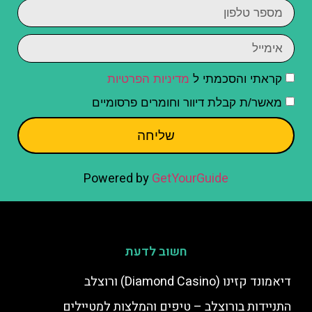
קראתי והסכמתי ל
מדיניות הפרטיות
מאשר/ת קבלת דיוור וחומרים פרסומיים
שליחה
Powered by
GetYourGuide
חשוב לדעת
דיאמונד קזינו (Diamond Casino) ורוצלב
התניידות בורוצלב – טיפים והמלצות למטיילים