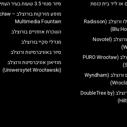
 או ליד בית כנסת
סיור סגווי 3.5 שעות בעיר העתיקה
מופע מזרקות בורו
מלון רדיסון בלו ורוצלב (Radisson
Multimedia Fountain
Blu Ho
השכרת אופניים בורוצלב
מלון נובוטל בורוצלב (Novotel
מגדלי סקיי בורוצלב
W
סיור באוניברסיטת ורוצלב
מלון פורו ורוצלב (PURO Wrocław
מוזיאון אוניברסיטת ורוצלב
S
(Uniwersytet Wrocławski)
מלון ווינדהאם ורוצלב (Wyndham
Wrocla
מלון הילטון ורוצלב (DoubleTree by
Hil