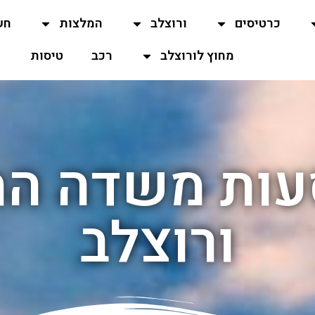
כרטיסים
ורוצלב
המלצות
חש
מחוץ לורוצלב
רכב
טיסות
עות משדה ה
ורוצלב