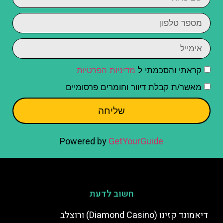
קראתי והסכמתי ל
מדיניות הפרטיות
מאשר/ת קבלת דיוור וחומרים פרסומיים
שליחה
Powered by
GetYourGuide
חשוב לדעת
דיאמונד קזינו (Diamond Casino) ורוצלב