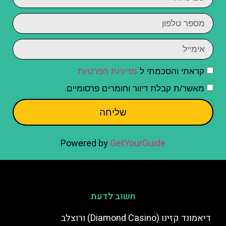
קראתי והסכמתי ל
מדיניות הפרטיות
מאשר/ת קבלת דיוור וחומרים פרסומיים
שליחה
Powered by
GetYourGuide
חשוב לדעת
דיאמונד קזינו (Diamond Casino) ורוצלב