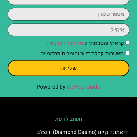
קראתי והסכמתי ל
מדיניות הפרטיות
מאשר/ת קבלת דיוור וחומרים פרסומיים
שליחה
Powered by
GetYourGuide
חשוב לדעת
דיאמונד קזינו (Diamond Casino) ורוצלב