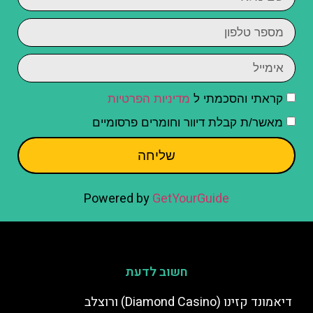
קראתי והסכמתי ל
מדיניות הפרטיות
מאשר/ת קבלת דיוור וחומרים פרסומיים
שליחה
Powered by
GetYourGuide
חשוב לדעת
דיאמונד קזינו (Diamond Casino) ורוצלב