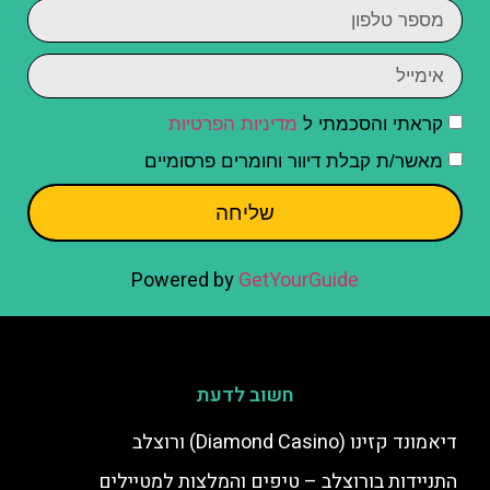
קראתי והסכמתי ל
מדיניות הפרטיות
מאשר/ת קבלת דיוור וחומרים פרסומיים
שליחה
Powered by
GetYourGuide
חשוב לדעת
דיאמונד קזינו (Diamond Casino) ורוצלב
התניידות בורוצלב – טיפים והמלצות למטיילים