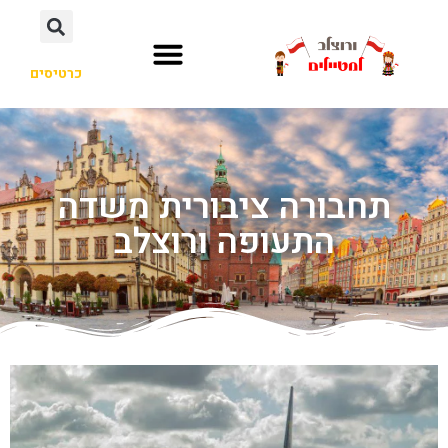
כרטיסים
תחבורה ציבורית משדה
התעופה ורוצלב