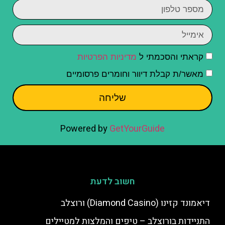
קראתי והסכמתי ל
מדיניות הפרטיות
מאשר/ת קבלת דיוור וחומרים פרסומיים
שליחה
Powered by
GetYourGuide
חשוב לדעת
דיאמונד קזינו (Diamond Casino) ורוצלב
התניידות בורוצלב – טיפים והמלצות למטיילים