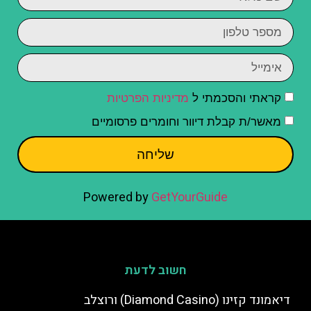
קראתי והסכמתי ל
מדיניות הפרטיות
מאשר/ת קבלת דיוור וחומרים פרסומיים
שליחה
Powered by
GetYourGuide
חשוב לדעת
דיאמונד קזינו (Diamond Casino) ורוצלב