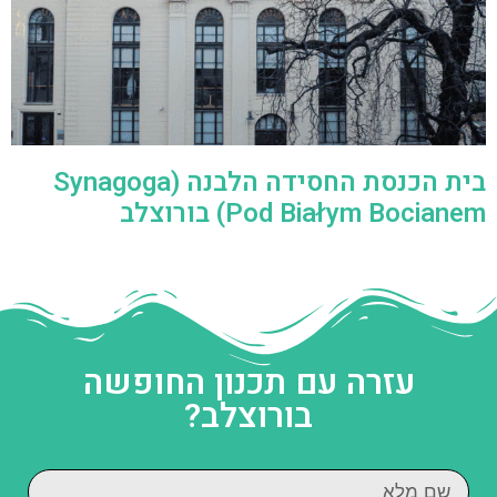
בית הכנסת החסידה הלבנה (Synagoga
Pod Białym Bocianem) בורוצלב
עזרה עם תכנון החופשה
בורוצלב?