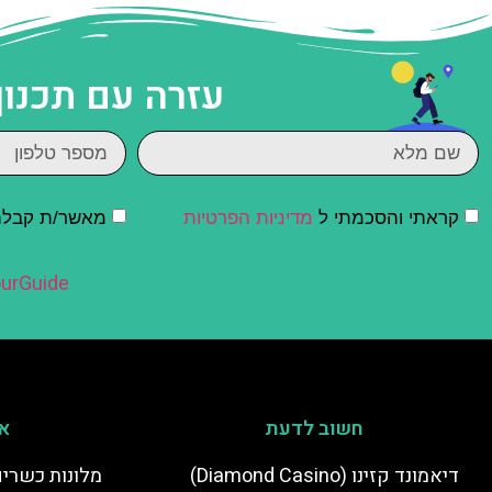
עזרה עם תכנון
קראתי והסכמתי ל
מדיניות הפרטיות
מאשר/ת קבלת ד
urGuide
חשוב לדעת
אי
דיאמונד קזינו (Diamond Casino)
מלונות כשרים