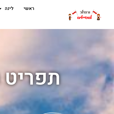
ראשי
לינה
תפריט ט