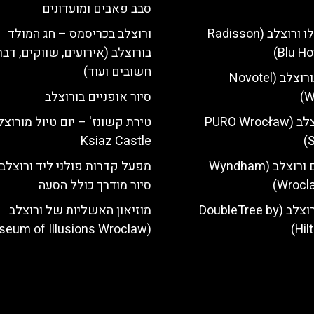
סבב פאבים ומועדונים
מלון רדיסון בלו ורוצלב (Radisson
ורוצלב בכריסמס – חג המולד
Blu Ho
בורוצלב (אירועים, שווקים, דבר
חשובים ועוד)
מלון נובוטל בורוצלב (Novotel
W
סיור אופניים בורוצלב
מלון פורו ורוצלב (PURO Wrocław
טירת קשונז' – יום טיול מורוצ
Ksiaz Castle
S
מלון ווינדהאם ורוצלב (Wyndham
מפעל קדרות פולני ליד ורוצלב
Wrocla
סיור מודרך כולל הסעה
מלון הילטון ורוצלב (DoubleTree by
מוזיאון האשליות של ורוצלב
(Museum of Illusions Wroclaw)
Hil