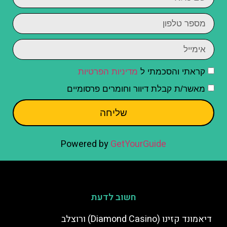
קראתי והסכמתי ל
מדיניות הפרטיות
מאשר/ת קבלת דיוור וחומרים פרסומיים
שליחה
Powered by
GetYourGuide
חשוב לדעת
דיאמונד קזינו (Diamond Casino) ורוצלב