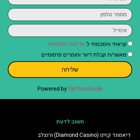
קראתי והסכמתי ל
מדיניות הפרטיות
מאשר/ת קבלת דיוור וחומרים פרסומיים
שליחה
Powered by
GetYourGuide
חשוב לדעת
דיאמונד קזינו (Diamond Casino) ורוצלב