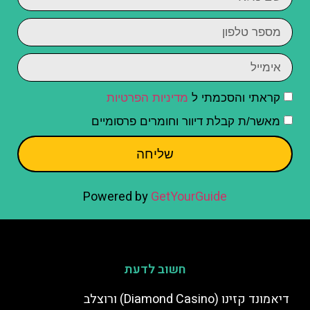
קראתי והסכמתי ל
מדיניות הפרטיות
מאשר/ת קבלת דיוור וחומרים פרסומיים
שליחה
Powered by
GetYourGuide
חשוב לדעת
דיאמונד קזינו (Diamond Casino) ורוצלב