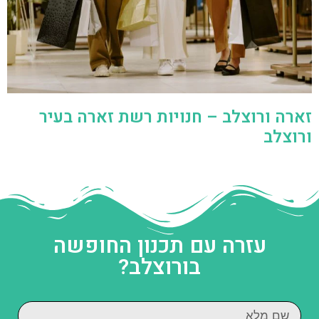
זארה ורוצלב – חנויות רשת זארה בעיר
ורוצלב
עזרה עם תכנון החופשה
בורוצלב?