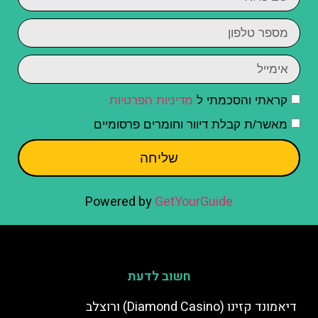
קראתי והסכמתי ל
מדיניות הפרטיות
מאשר/ת קבלת דיוור וחומרים פרסומיים
שליחה
Powered by
GetYourGuide
חשוב לדעת
דיאמונד קזינו (Diamond Casino) ורוצלב