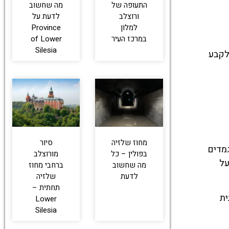
התעופה של
מה שחשוב
ורוצלב
לדעת על
למלון
Province
במרכז העיר
of Lower
Silesia
לקבע
מחוז שלזיה
סיור
גמדים
בפולין – כל
מורוצלב
על
מה שחשוב
ברחבי מחוז
לדעת
שלזיה
תחתית –
ית
Lower
Silesia