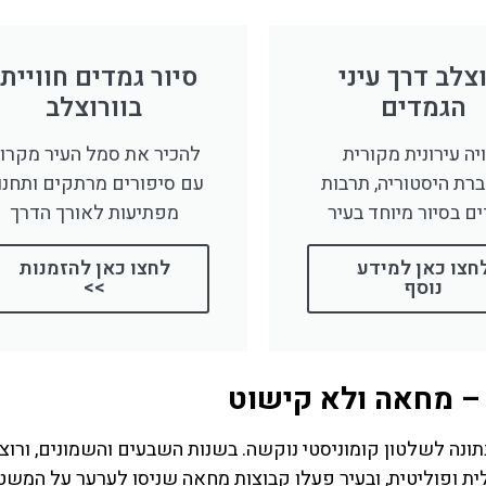
לחצו פה!
לחצו פה
וצלב דרך עיני
סיור גמדים חווייתי
הגמדים
בוורוצלב
יה עירונית מקורית
להכיר את סמל העיר מקרוב
ת היסטוריה, תרבות
עם סיפורים מרתקים ותחנו
ים בסיור מיוחד בעיר
מפתיעות לאורך הדרך
חצו כאן למידע
לחצו כאן להזמנות
נוסף
>>
– מחאה ולא קישוט
ונה לשלטון קומוניסטי נוקשה. בשנות השבעים והשמונים, ורוצ
ת ופוליטית, ובעיר פעלו קבוצות מחאה שניסו לערער על המשט