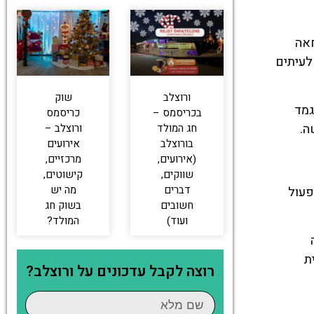
ביטוי מחאה
לעיתים
ורוצלב
שוק
גמד
בכריסמס –
כריסמס
ה.
חג המולד
ורוצלב –
בורוצלב
אירועים
(אירועים,
מרכזיים,
שווקים,
קישוטים,
דברים
מה יש
פעול
חשובים
בשוק חג
ועוד)
המולד?
ת
רוצה לקבל עדכונים על ורוצלב?