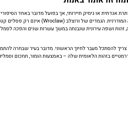
ומה זה אומר באמת
תרת אגדתית או גימיק תיירותי, אך בפועל מדובר באחד הסיפורי
העירוניים העמוקים, החכמים והמרתקים ביותר באירופה המודרנית. הגמדים של ורוצלב (Wroclaw) אינם ר
, זהות ושפה עירונית שנבנתה במשך עשרות שנים והפכה לסמל
, צריך להסתכל מעבר לחיוך הראשוני. מדובר בעיר שבחרה להתמ
ם דרמטיים בזהות הלאומית שלה – באמצעות הומור, תחכום וסמליו
השכרת
כרטיס
רכב
מגוון כרט
לאטרקצי
השוואת מחירים
ופעילויות בו