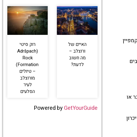
מפיין
האיים של
רוק סיטי
ורוצלב –
(Adršpach
מה חשוב
Rock
ים
לדעת?
Formation)
– טיולים
מורוצלב
לעיר
הסלעים
ר או
Powered by
GetYourGuide
כרון