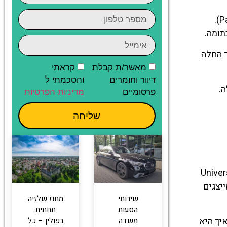
נקודת המפנה המשמעותית התרחשה בשנת 2005, כאשר הוצב הגמד הרשמי הראשון בעיר – פאפא גנום (Papa Krasnal).
ך החלה
מאשר/ת קבלת
קראתי
דיוור וחומרים
והסכמתי ל
.
פרסומיים
מדיניות הפרטיות
שליחה
את חיי היומיום בעיר. ליד אוניברסיטת ורוצלב (University of
ייצגים
שירותי
מחוז שלזיה
הסעות
תחתית
יך היא
משדה
בפולין – כל