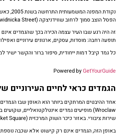
הפסל הוצב סמוך לרחוב שווידניצקה (Świdnicka Street), מקום בעל משמעות היסטורית למחאות של האלטרנטיבה הכתומה.
זה היה רגע שבו העיר עצמה הכירה בכך שהגמדים אינם ר
תופעה רחבה: מוסדות, עסקים, ארגונים עירוניים ואפיל
כל גמד קיבל דמות ייחודית, סיפור ברור והקשר ישיר ל
Powered by
GetYourGuide
הגמדים כראי לחיים העירוניים של
Wroclaw) מופיעים גמדים אינטלקטואליים, שקועים
שירות ציבורי. באזור כיכר השוק המרכזית (Rynek – Market Square) מופיעים גמדים הקשורים למסחר, תרבות ובילוי.
באופן הזה, הגמדים אינם רק קישוט אלא שכבה נוספת ש