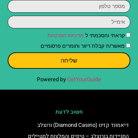
קראתי והסכמתי ל
מדיניות הפרטיות
מאשר/ת קבלת דיוור וחומרים פרסומיים
שליחה
Powered by
GetYourGuide
חשוב לדעת
דיאמונד קזינו (Diamond Casino) ורוצלב
התניידות בורוצלב – טיפים והמלצות למטיילים