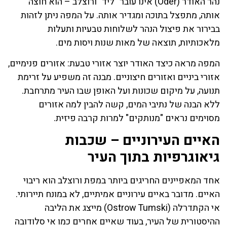
נהר האודר (Oder) אינו עובר "ליד" ורוצלב – הוא חוצה
אותה, מתפצל בתוכה ומגדיר אותה. על המפה ניתן לזהות
בבירור את פיצול הנהר לשלוחות טבעיות ותעלות
מלאכותיות, תוצאה של מאות שנות ויסות מים.
המפה מראה כיצד האודר יוצר אזורי טבעת: אזורים פנימיים,
אזורי ביניים ואזורים חיצוניים. מבנה זה משפיע על זרימת
תנועה, על מיקום שכונות ועל האופן שבו העיר מתרחבת.
ללא הבנה של נתיבי המים, קשה להבין למה אזורים
מסוימים נראים "מנותקים" למרות קרבה פיזית.
האיים העירוניים – שכבות
גיאוגרפיות בתוך העיר
אחד המאפיינים החריגים ביותר במפת ורוצלב הוא ריבוי
האיים. מדובר באיים עירוניים אמיתיים, לא במונח תיירותי.
אי הקתדרלה (Ostrow Tumski) מייצג את הליבה
ההיסטורית של העיר, בעוד שאיים אחרים כמו אי סלודובה