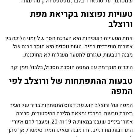
שמסתמך על סוג אחד בלבד, מפספס חלק מהתמונה.
טעויות נפוצות בקריאת מפת
ורוצלב
אחת הטעויות השכיחות היא הערכת חסר של זמני הליכה בין
אזורים מופרדים במים. טעות נוספת היא חוסר הבנה של
מבנה הטבעות, שגורם לתנועה מעגלית לא מתוכננת.
היכרות מוקדמת עם המפה חוסכת תסכול, בלבול וזמן יקר.
טבעות ההתפתחות של ורוצלב לפי
המפה
המפה של ורוצלב חושפת דפוס התפתחות ברור של העיר
בצורת טבעות. במרכז נמצאת הליבה ההיסטורית, סביבה
אזורי ביניים שנבנו במאות ה-19 וה-20, ומעבר להם אזורי
התרחבות מודרניים. זהו מבנה שאינו תמיד סימטרי, אך ניתן