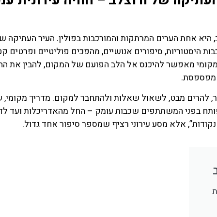
העתיקה של ורוצלב – חוויה עירונית עמ
 או וורוצלב, היא אחת הערים המרתקות והמורכבות בפולין. העיר העתיקה 
בות היסטוריות, סיפורים אנושיים, מהפכים פוליטיים ופרטים קט
מקומי מאפשר להיכנס אל הלב הפועם של המקום, להבין את ה
 מפספסת.
, להרים מבט, לשאול שאלות ולהתחבר למקום. מדריך מקומי, 
 פותח בפני המשתתפים שכבות עומק – החל מהאדריכלות ועד לד
 נקודות”, אלא מסע עירוני רציף שמספר סיפור אחד גדול.
השכרת
כרטיס
רכב
מגוון כרט
ת
לאטרקצי
השוואת מחירים
ופעילויות בו