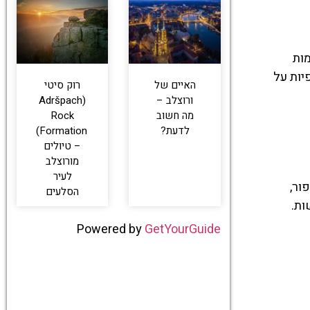
מות
יות על
האיים של
רוק סיטי
ורוצלב –
(Adršpach
מה חשוב
Rock
לדעת?
Formation)
– טיולים
מורוצלב
לעיר
ור,
הסלעים
ות.
Powered by
GetYourGuide