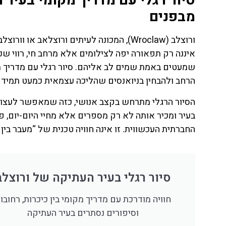
סיור רגלי עם מדריך מקומי בעיר 
מבפנים
ורוצלב (Wroclaw), המכונה לעיתים ורוצלאב
איננה רק תפאורה יפה לצילומים אלא מרחב חי, רווי שכ
שמעטים באמת שמים לב אליהם. סיור רגלי עם מדריך 
הרחב ולהבחין בניואנסים שהליכה עצמאית כמעט תמיד
הסיור הרגלי מתרחש בקצב אנושי, כזה שמאפשר לעצור
בעיר ומכיר אותה לא רק מספרים אלא מחיי היום-יום,
החברתית העכשווית. זו אינה חוויה טכנית של “מעבר בין
ת
טיסות
סיור רגלי בעיר העתיקה של ורוצלב
מציאת
חוויה מודרכת עם מדריך מקומי בין כיכרות, רחובו
טיסה זולה?
וסיפורים נסתרים בעיר העתיקה