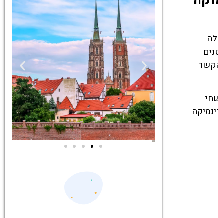
וקה
שלה
נים
הקשר
שחי
ינמיקה
ים
סיורים
יסים
הדרכה מקצועית
ות
ואינפורמטיבית
רוצלב!
במיוחד עבורכם!