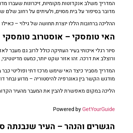
המדריך משלב אנקדוטות מקומיות, זיכרונות שעברו מדו
מדובר בסיפור על בית מסוים, ולעיתים על רחוב שלם ששי
ההליכה ברחובות הללו יוצרת תחושה של גילוי – כאילו
האי טומסקי – אוסטרוב טומסקי (Ostrow Tumski) והשורשים הקדומי
ורוצלב את דרכה. זהו אזור שקט יותר, כמעט מדיטטיבי,
המדריך מסביר כיצד האי שימש מרכז דתי ופוליטי כבר בי
מודגש הקשר בין גאוגרפיה להיסטוריה – מדוע נבחר דווק
הליכה במקום מאפשרת להבין את המעבר מהעיר הקדומה
Powered by
GetYourGuide
הגשרים והנהר – העיר שנבנתה סב