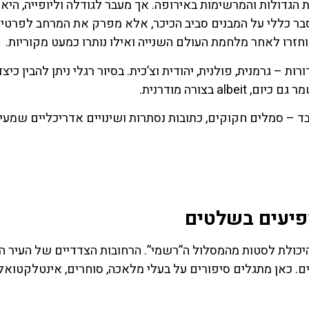
ק (Rynek), היא אחת הכיכרות הגדולות והמרשימות באירופה. אך מעבר לגודלה וליופייה, הי
בר כללי על המבנים סביב הכיכר, אלא מפרק את המרחב לפרטי
וחזרו לאחר מלחמת העולם השנייה ואילו נותרו כמעט מקוריות.
– גרמנית, פולנית, יהודית וצ’כית. בסיור רגלי ניתן להבין כיצ
 בצורה מודרנית.
 – סמלים חקוקים, כתובות נסתרות ושינויים אדריכליים שמעי
פיעים בשלטים
היכולת לסטות מהמסלול ה”רשמי”. הרחובות הצדדיים של העיר 
. כאן מתגלים סיפורים על בעלי מלאכה, סוחרים, אינטלקטואל