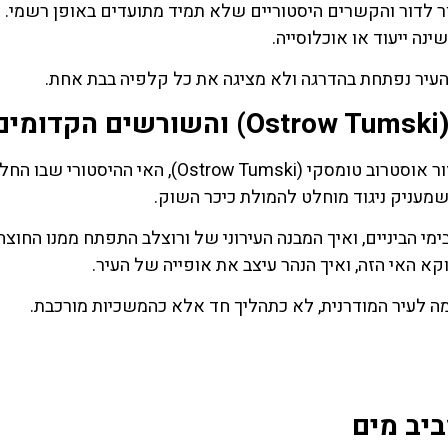
ר לדור והקשרים היסטוריים שלא תמיד מתועדים באופן רשמי. 
נה ייעוד או אוכלוסייה.
 העיר נפתחת בהדרגה ולא מציגה את כל קלפיה בבת אחת.
ם
סיור רגלי איכותי בעיר העתיקה כולל לרוב גם מעבר לאזור אוסטרוב טומסקי (Ostrow Tumski), האי ההיסטורי שבו
 שמעניק ניגוד מוחלט להמולת כיכר השוק.
מי הביניים, ואיך המבנה העירוני של ורוצלב התפתח ממנו החוצה.
א האי הזה, ואיך הנהר עיצב את אופייה של העיר.
 לעיר המודרנית, לא כתהליך חד אלא כהמשכיות מורכבת.
יב מים