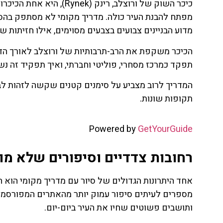
כיכר השוק של ורוצלב, רינ
מפתח להבנת העיר כולה. מדריך מקומי לא מסתפק בהס
מדוע הבניינים צבועים בצבעים מסוימים, אילו חזיתות ש
הכיכר משקפת את הרב-תרבותיות של ורוצלב לאורך הדורות 
תפקד כמרכז מסחרי, פוליטי וחברתי, ואיך תפקיד זה נשמר גם כיום, albeit
המדריך לרוב מצביע על סימנים קטנים שקשה לזהות לבד
תקופות שונות.
Powered by
GetYourGuide
רחובות צדדיים וסיפורים שלא מו
אחד היתרונות הגדולים של סיור עם מדריך מקומי הוא 
מספרים לעיתים סיפור עמוק יותר מהאתרים המפורסמים
ותושבים פשוטים שחיו את העיר ביום-יום.