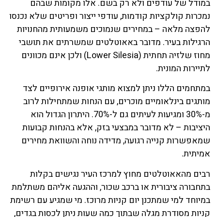
במודל של עודפים ולא רק בשם. אלו מקומות שבהם
נמכרות קולקציות קודמות, עודפי ייצור ופריטים שלא נכנסו
להפצה מלאה – במחירים שנמוכים משמעותית מהחנויות
הרגילות בעיר. מדובר באאוטלטים שמשרתים את תושבי
מחוז שלזיה תחתית (Lower Silesia) ולכן אינם מכוונים
לתיירות המונית.
במתחמים הללו ניתן למצוא מותגי אופנה אירופיים לצד
מותגים בינלאומיים מוכרים, עם הנחות שמתחילות לרוב
מ-30% ומגיעות לעיתים גם ל-70%. היתרון הגדול הוא
היציבות – לא מדובר במבצעי בזק, אלא בהנחות קבועות
שמאפשרות קנייה רגועה, מדידה נוחה והשוואת מחירים
אמיתית.
רבים מהאאוטלטים מחוץ למרכז העיר נגישים בקלות
בתחבורה ציבורית או ברכב שכור, וההגעה אליהם משתלמת
במיוחד למי שמתכנן יום קניות מרוכז. מי שמגיע עם רשימת
קניות מסודרת מגלה שבתוך כמה שעות ניתן לכסות בגדים,