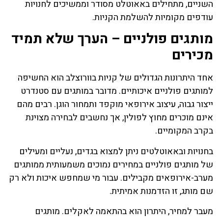
השניים, מתחילים באאוטלט מסודר וממשיכים לחנויות
עודפים מקומיות להשלמת הקניות.
מותגים פולניים – הערך שלא תמיד
מכירים
אחד היתרונות הגדולים של קניות בוורוצלב הוא החשיפה
למותגים פולניים איכותיים. מדובר במותגים עם סטנדרט
ייצור גבוה, עיצוב אירופאי מוקפד ותמחור הוגן. רבים מהם
אינם מוכרים מחוץ לפולין, אך נחשבים לבחירה מצוינת
בקרב המקומיים.
בחנויות ובאאוטלטים ניתן למצוא בגדים, נעליים ומעילים
של מותגים פולניים במחירים נמוכים משמעותית ממותגים
מערב-אירופאים מקבילים. עבור מי שמחפש איכות ולא רק
שם מותג, זו הזדמנות אמיתית.
מעבר למחיר, היתרון הוא בהתאמה לאקלים. מותגים