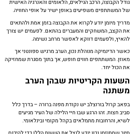
גודל הקבוצה, הרכב הגילאים, הלאומים והאנרגיה האישית
של המשתתפים משפיעים באופן ישיר על אופי החוויה.
מדריך מיומן יודע לקרוא את הקבוצה בזמן אמת ולהתאים
את הקצב, המשחקים והמעברים בהתאם. לפעמים יש צורך
להאיץ, ולפעמים דווקא לאפשר מרחב נשימה.
כאשר הדינמיקה מנוהלת נכון, הערב מרגיש ספונטני אך
מאוזן. המשתתפים חווים חופש, אך בתוך מסגרת שמחזיקה
את הכול יחד.
השעות הקריטיות שבהן הערב
משתנה
בפאב קרול בורוצלב יש נקודת מפנה ברורה – בדרך כלל
סביב חצות. זהו הרגע שבו חיי הלילה של העיר מגיעים
לשיא, והרחובות מתמלאים בקהל מקומי ובינלאומי.
סיור שמתוזמן נכון יודע לנצל את השעות הללו כדי להיכנס