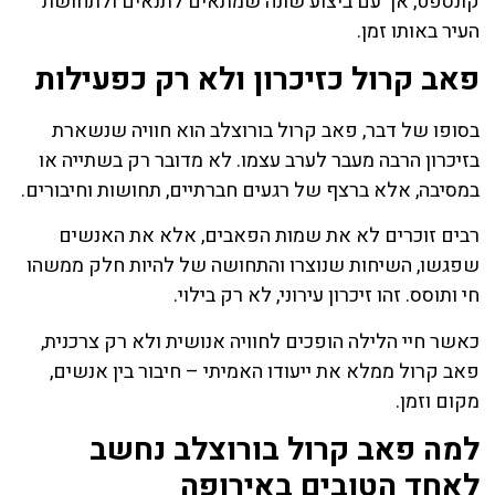
קונספט, אך עם ביצוע שונה שמתאים לתנאים ולתחושת
העיר באותו זמן.
פאב קרול כזיכרון ולא רק כפעילות
בסופו של דבר, פאב קרול בורוצלב הוא חוויה שנשארת
בזיכרון הרבה מעבר לערב עצמו. לא מדובר רק בשתייה או
במסיבה, אלא ברצף של רגעים חברתיים, תחושות וחיבורים.
רבים זוכרים לא את שמות הפאבים, אלא את האנשים
שפגשו, השיחות שנוצרו והתחושה של להיות חלק ממשהו
חי ותוסס. זהו זיכרון עירוני, לא רק בילוי.
כאשר חיי הלילה הופכים לחוויה אנושית ולא רק צרכנית,
פאב קרול ממלא את ייעודו האמיתי – חיבור בין אנשים,
מקום וזמן.
למה פאב קרול בורוצלב נחשב
לאחד הטובים באירופה