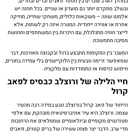
במהלך הערב עוברים בין מספר פאבים וברים נבחרים,
ובשלב מתקדם יותר גם מועדון או שניים. בכל תחנה יש
אלמנט שונה – משקאות כלולים, משחקי שתייה, מוזיקה
אחרת או אווירה ייחודית. המטרה אינה רק לשתות, אלא
לייצר חוויה מתגלגלת, עם היכרות בין המשתתפים ותחושת
מסיבה מתמשכת.
המעבר בין המקומות מתבצע ברגל ובקבוצה מאורגנת, דבר
שמאפשר זרימה טבעית בין הלוקיישנים בלי עמידה בתורים,
חיפוש כניסות או התמודדות עם סלקציה.
חיי הלילה של ורוצלב כבסיס לפאב
קרול
הייחוד של פאב קרול בורוצלב נובע במידה רבה מהעיר
עצמה. ורוצלב היא עיר אוניברסיטאית מובהקת, עם אלפי
סטודנטים מקומיים ובינלאומיים שממלאים את הרחובות
מדי ערב. הדבר יצר סצנה עשירה של ברים קטנים, פאבים