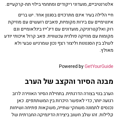
אלטרנטיביים, מועדוני ריקודים ומתחמי בילוי תת-קרקעיים.
חיי הלילה בעיר אינם מתרכזים בסגנון אחד. יש ברים
אינטימיים עם בירות מקומיות, פאבים רועשים עם מוזיקת
רוק ואלקטרוניקה, מועדונים עם דיג'ייז בינלאומיים וגם
מקומות עם מוזיקה פולנית עכשווית. פאב קרול איכותי יודע
לשלב בין הסגנונות וליצור רצף נכון שמרגיש טבעי ולא
מאולץ.
Powered by
GetYourGuide
מבנה הסיור והקצב של הערב
הערב בנוי בצורה הדרגתית. בתחילת הסיור האווירה לרוב
רגועה יותר, כדי לאפשר היכרות בין המשתתפים. כאן
נכנסים לתמונה משחקי שתייה, משקאות פתיחה ושיחות
קלילות. זהו שלב חשוב ביצירת הדינמיקה החברתית של