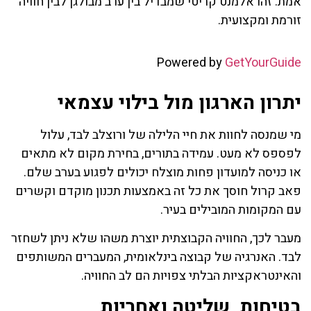
אמת. זהו אלמנט קריטי שמבדיל בין ערב מבולגן לבין חוויה
זורמת ומקצועית.
Powered by
GetYourGuide
יתרון הארגון מול בילוי עצמאי
מי שמנסה לחוות את חיי הלילה של ורוצלב לבד, עלול
לפספס לא מעט. עמידה בתורים, בחירת מקום לא מתאים
או כניסה למועדון פחות מוצלח יכולים לפגוע בערב שלם.
פאב קרול חוסך את כל זה באמצעות תכנון מוקדם וקשרים
עם המקומות המובילים בעיר.
מעבר לכך, החוויה הקבוצתית יוצרת משהו שלא ניתן לשחזר
לבד. האנרגיה של קבוצה בינלאומית, המעברים המשותפים
והאינטראקציות הבלתי צפויות הם לב החוויה.
בטיחות, שליטה ואחריות