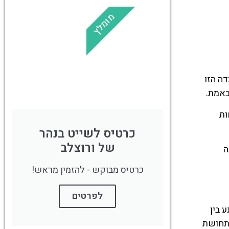
מומלץ
!
לחצו פה!
ה הזו
באמת.
ות
כרטיס לשייט בנהר
של ורוצלב
ה
כרטיס מבוקש - להזמין מראש!
לפרטים
נע בין
 תחושת