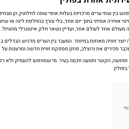
עירונית אחרת בפולין
צלב (Wroclaw) לפוזנן (Poznan) מציע מפגש בין שתי ערים מרכזיות בעלות אופי שונה לחלוטין, הן מבחי
י אווירה אמיתי בתוך יום אחד, בלי צורך בהחלפת לינה או שינוי
 מעולם אחד לעולם אחר, ועדיין נשאר חלק אינטגרלי מהטיול.
 יוצר חוויה מאוזנת במיוחד. המעבר בין הערים מדגיש הבדלים ב
שכבר מכירים את ורוצלב, פוזנן מספקת זווית חדשה ומרעננת על פ
ל תחושה, הקשר ותנועה חכמה בעיר. מי שמחפש להעמיק ולא רק
פולין.
השכרת
כרטיס
לי
רכב
מגוון כרט
לאטרקצי
השוואת מחירים
ופעילויות בו