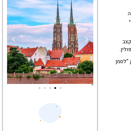
נה
קצב
ולין.
 “לסמן
ים
סיורים
יסים
הדרכה מקצועית
ות
ואינפורמטיבית
רוצלב!
במיוחד עבורכם!