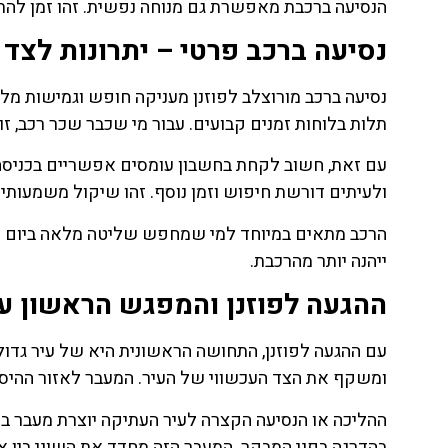
הנסיעה ברכבת מאפשרת גם מנוחה נפשית. זהו זמן להתרגל
נסיעה ברכב פרטי – יתרונות לצד
נסיעה ברכב מורוצלב לפוזנן מעניקה חופש וגמישות מלא
תלות בלוחות זמנים קבועים. עבור מי שכבר שכר רכב, ז
עם זאת, חשוב לקחת בחשבון עומסים אפשריים בכניסה ל
ולעיתים דורשת חיפוש וזמן נוסף. זהו שיקול משמעותי ב
הרכב מתאים במיוחד למי שמחפש שליטה מלאה ביום או 
ייהנה יותר מהרכבת.
ההגעה לפוזנן והמפגש הראשון ע
עם ההגעה לפוזנן, התחושה הראשונית היא של עיר גדולה
ומשקף את הצד העכשווי של העיר. המעבר לאזור ההיסט
ההליכה או הנסיעה הקצרה לעיר העתיקה יוצרת מעבר ברו
בהדרגה בפני המבקר. המעבר הזה מחדד את השוני בין אז