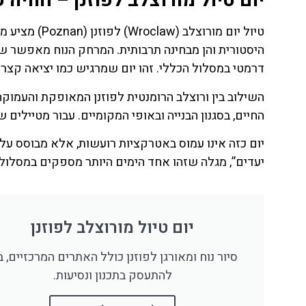
יום טיול מורוצלב לפוזנן – חוויה 
טיול יום מורו
היסטורית והן מבחינה תרבותית. המרחק הנוח מאפשר שינו
דרמטי במסלול הכללי. זהו יום שמרגיש כמו יציאה קצרה
השילוב בין ורוצלב הרומנטית לפוזנן המאופקת והעמוקה
החיים, בסגנון הבנייה ובאופי המקומיים. עבור מטיילים 
יום כזה אינו עמוס באטרקציות רועשות, אלא מבוסס ע
יעדים”, מגלה שזהו אחד הימים היותר מספקים במסלול ב
יום טיול מורוצלב לפוזנן
ת
טיסות
סיור נוח ומאורגן לפוזנן כולל האתרים המרכזיים, ב
מציאת
להתעסק בתכנון ונסיעות.
טיסה זולה?