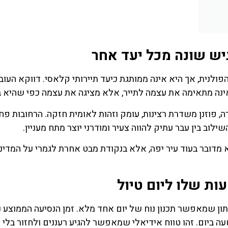
לחצו פה!
לחצו פה
גיש שונה מכל יעד אחר
ולנית, אך היא אינה ממותגת כיעד תיירותי קלאסי. דווקא העובד
אינה מתאימה את עצמה לתייר, אלא מציגה את עצמה כפי שהיא 
ה, פוזנן משדרת רצינות, עומק וזהות לאומית חזקה. הרחובות פח
לוב בין עבר עתיק להווה צעיר ומודרני יוצר מתח מעניין.
לא מדובר בעוד עיר יפה, אלא בנקודת מבט אחרת לגמרי על המדינ
ות שלו ליום טיול
וזנן עומד על כ-180 קילומטרים, נתון שמאפשר תכנון נוח של יום אחד מלא. זמן הנסיעה הממוצע 
 ביום. זהו טווח אידיאלי שמאפשר להגיע רעננים ולחזור בלי