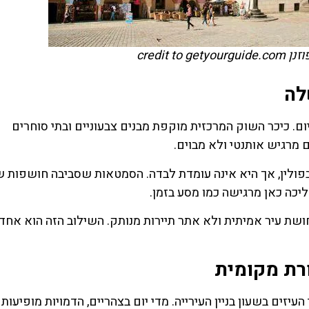
credit to 
לה
וזנן (Poznan Old Town) היא לב היום. כיכר השוק המרכזית מוקפת מבנים צבעוניים ובתי סוחרים
 מרגיש אותנטי ולא מבוים.
בפולין, אך היא אינה עומדת לבדה. הסמטאות שסביבה חושפות 
ליכה כאן מרגישה כמו מסע בזמן.
ושת עיר אמיתית ולא אתר תיירות מנותק. השילוב הזה הוא אחד
ורת מקומית
זים בשעון בניין העירייה. מדי יום בצהריים, הדמויות מופיעות ו