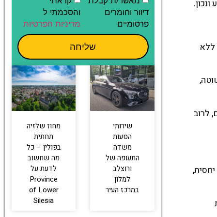
מאשר/ת קבלת
קראתי
ונכון.
דיוור וחומרים
והסכמתי ל
פרסומיים
מדיניות הפרטיות
 ללא
שליחה
וטה,
 לרוב
שירותי
מחוז שלזיה
הסעות
תחתית
משדה
בפולין – כל
התעופה של
מה שחשוב
ורוצלב
לדעת על
יחסית,
למלון
Province
במרכז העיר
of Lower
Silesia