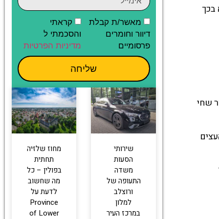
קא בכך
מאשר/ת קבלת
קראתי
דיוור וחומרים
והסכמתי ל
פרסומיים
מדיניות הפרטיות
שליחה
ר שחי
עצים
שירותי
מחוז שלזיה
הסעות
תחתית
משדה
בפולין – כל
התעופה של
מה שחשוב
ורוצלב
לדעת על
למלון
Province
במרכז העיר
of Lower