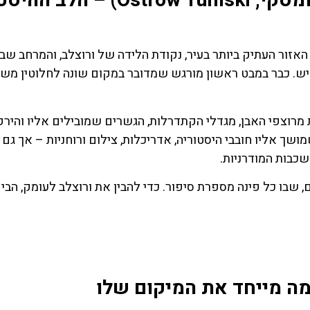
אי הקתדרלה בורוצלב (אוסטרו טומסקי, Ostrów Tumski) – ה
אזור העתיק ביותר בעיר, נקודת הלידה של ורוצלב, והמרחב שבו
יש. כבר במבט ראשון מורגש שמדובר במקום שונה לחלוטין מש
ת מרוצפי האבן, מגדלי הקתדרלות, הגשרים שמובילים אליו והירק
שך אליו חובבי היסטוריה, אדריכלות, צילום ורוחניות – אך גם
כבות המודרניות.
שבו כל פינה מספרת סיפור. כדי להבין את ורוצלב לעומק, הביק
השכרת
כרטיס
רכב
מגוון כרט
מה מייחד את המיקום שלו
לאטרקצי
השוואת מחירים
ופעילויות בו