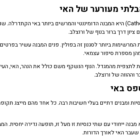
בלתי מעורער של האי
קתדרלת יוחנן המטביל (Cathedral of St. John the Baptist) היא המבנה הדומיננטי והמרשים ביותר באי הקתדרלה. שנ
ציון דרך ברור בנוף של ורוצלב.
 המרשימות ביותר לסגנון זה בפולין. פנים המבנה עשיר בפרטים
מהן מספרת סיפור עצמאי.
לתצפית מהמגדל. הנוף הנשקף משם כולל את הנהר, האי, העיר
 וההווה של ורוצלב.
פס באי
ת ומבנים דתיים בעלי חשיבות רבה. כל אחד מהם מייצג תקופה, 
הצלב הקדוש (Church of the Holy Cross) היא מבנה ייחודי עם שתי כנסיות זו מעל זו, תופעה נדירה יחסית. ה
שעבר האי לאורך הדורות.