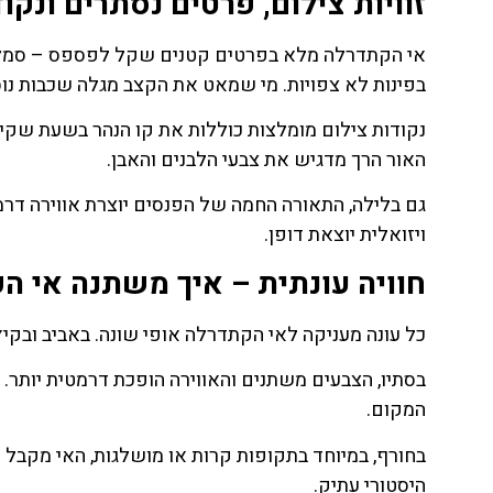
זוויות צילום, פרטים נסתרים ונק
אי הקתדרלה מלא בפרטים קטנים שקל לפספס – סמלים ח
בפינות לא צפויות. מי שמאט את הקצב מגלה שכבות נ
נקודות צילום מומלצות כוללות את קו הנהר בשעת שקי
האור הרך מדגיש את צבעי הלבנים והאבן.
גם בלילה, התאורה החמה של הפנסים יוצרת אווירה דרמט
ויזואלית יוצאת דופן.
חוויה עונתית – איך משתנה אי ה
כל עונה מעניקה לאי הקתדרלה אופי שונה. באביב ובקיץ 
בסתיו, הצבעים משתנים והאווירה הופכת דרמטית יותר
המקום.
בחורף, במיוחד בתקופות קרות או מושלגות, האי מקבל
היסטורי עתיק.