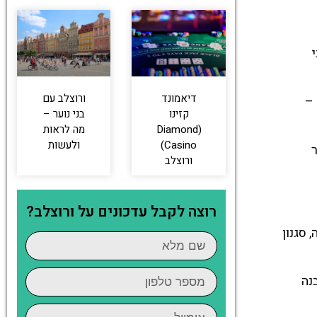
י
דיאמונד
ורוצלב עם
 –
קזינו
בני נוער –
(Diamond
מה לראות
Casino)
ולעשות
ורוצלב
רוצה לקבל עדכונים על ורוצלב?
סגנון
מבנה