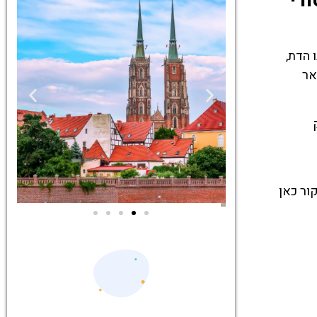
לב ההיסטורי
 הדת,
אר
ור כאן
ים
סיורים
יסים
הדרכה מקצועית
ות
ואינפורמטיבית
רוצלב!
במיוחד עבורכם!