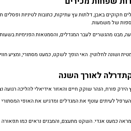
ודות שפחות מכירים
קוקים באבן, דלתות עץ עתיקות, כתובות לטיניות ופסלים חב
וספות של משמעות.
עה, מבט מהגשרים לעבר המגדלים, והסמטאות הפנימיות בשעות 
ית ושונה לחלוטין. האי הופך לשקט, כמעט מסתורי, ומציע חווי
קתדרלה לאורך השנה
הירק פורח, הנהר שוקק חיים והאזור אידיאלי להליכה רגועה וצ
. הערפל לעיתים עוטף את המגדלים ומדגיש את האופי המסתורי 
 מראה כמעט אגדי. השקט מתעצם, והמבנים נראים כמו תפאורה 