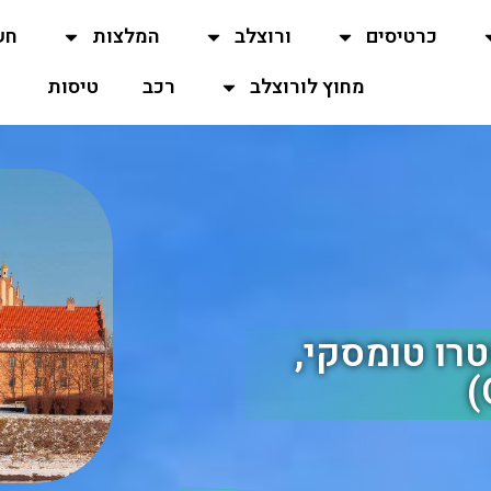
כרטיסים
ורוצלב
המלצות
חש
מחוץ לורוצלב
רכב
טיסות
רו טומסקי,