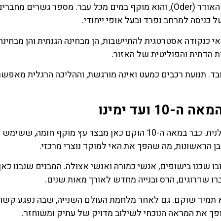
אי הקתדרלה ממוקם בצפון-מזרח מרכז ורוצלב, על נהר האודר (Oder), והוא מוקף במים מכל עבר. מספר גשרים 
לחצו פה!
לחצו פה
כניסה למרחב נפרד ובעל אופי ייחודי.
נהר לא היה מקרי. כבר במאה ה-10 נבחר האי כנקודה אסטרטגית להתיישבות, הן מבחינה הגנתית והן מבח
ת הדתית והפוליטית של האזור.
כובד. תנועת רכבים כמעט ואינה מורגשת, וההליכה הרגלית מאפש
ועד ימינו
שורשיו של אי הקתדרלה נטועים בראשית המדינה הפולנית. כבר במאה ה-10 הוקם כאן מבצר עץ מוקף חומה, 
בן הראשונות, מה שהפך את האי למוקד נוצרי מרכזי.
ו שכנו בישופים, אנשי כמורה ואנשי אצולה. המבנים שנבנו כאן
ו שדרוגים, הרס ובנייה מחדש לאורך מאות שנים.
א תמיד שוקם. גם לאחר מלחמת העולם השנייה, שבה נפגע קשות
ך את המראה הנוכחי לשילוב מדויק של עתיק ומשוחזר.