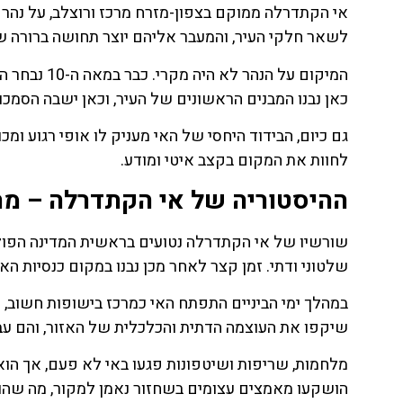
לחצו
פה!
לשאר חלקי העיר, והמעבר אליהם יוצר תחושה ברורה של 
המיקום על ה
כאן נבנו המבנים הראשונים של העיר, וכאן ישבה הסמכו
גם כיום, הבידוד היחסי של האי מעניק לו אופי רגוע ומ
לחוות את המקום בקצב איטי ומודע.
ההיסטוריה של אי הקתדרלה – מהמאה ה-10 
שלטוני ודתי. זמן קצר לאחר מכן נבנו במקום כנסיות הא
במהלך ימי הביניים התפתח האי כמרכז בישופות חשוב, וב
שיקפו את העוצמה הדתית והכלכלית של האזור, והם עבר
מלחמות, שריפות ושיטפונות פגעו באי לא פעם, אך הו
הושקעו מאמצים עצומים בשחזור נאמן למקור, מה שהופ