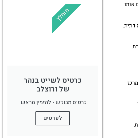
מחברים אותו
מומלץ
!
לחצו פה!
ינה דתית.
רת
כרטיס לשייט בנהר
ששימש מרכז
של ורוצלב
כרטיס מבוקש - להזמין מראש!
לפרטים
,