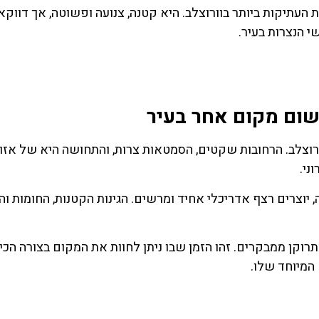
St. Giles C) היא אחת הכנסיות העתיקות ביותר בוורוצלב. היא קטנה, צנועה ופשוטה, אך דוו
 הנצרות בעיר.
שום מקום אחר בעיר
רוצלב. הרחובות שקטים, הסמטאות צרות, והתחושה היא של אזו
ני.
 יוצרים רצף אדריכלי אחיד ומרשים. הגינות הקטנות, החומות וה
וקן ממבקרים. זהו הזמן שבו ניתן לחוות את המקום בצורה הכי
המיוחד שלו.