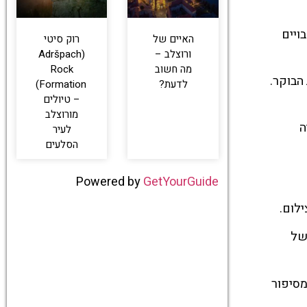
ויים
האיים של
רוק סיטי
ורוצלב –
(Adršpach
מה חשוב
Rock
הבוקר.
לדעת?
Formation)
– טיולים
מורוצלב
ה
לעיר
הסלעים
Powered by
GetYourGuide
ילום.
של
מסיפור