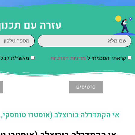
עזרה עם תכנון
קראתי והסכמתי ל
מדיניות הפרטיות
מאשר/ת קבלת ד
כרטיסים
אי הקתדרלה בורוצלב (אוסטרו טומסקי, Ostrów Tumski)