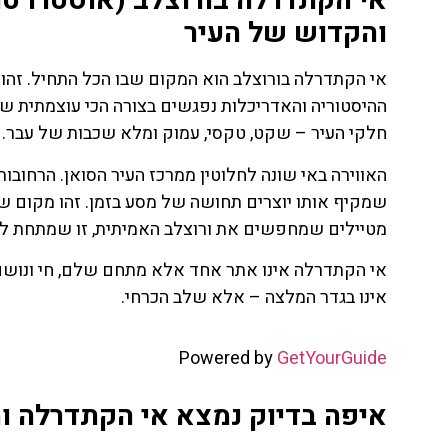
והקדוש של העיר
אי הקתדרלה בורוצלב הוא המקום שבו הכל התחיל. זהו ה
ההיסטוריה והאדריכלות נפגשים בצורה הכי עוצמתית ש
חלקי העיר – שקט, טקסי, עמוק ומלא שכבות של עבר.
האווירה באי שונה לחלוטין ממרכז העיר הסואן. הרחובו
שמקיף אותו יוצרים תחושה של מסע בזמן. זהו מקום שמו
מטיילים שמחפשים את ורוצלב האמיתית, זו שמתחת לש
אי הקתדרלה אינו אתר אחד אלא מתחם שלם, חי ונושם, 
אינו בגדר המלצה – אלא שלב הכרחי.
ת
טיסות
Powered by
GetYourGuide
מציאת
איפה בדיוק נמצא אי הקתדרלה ו
טיסה זולה?