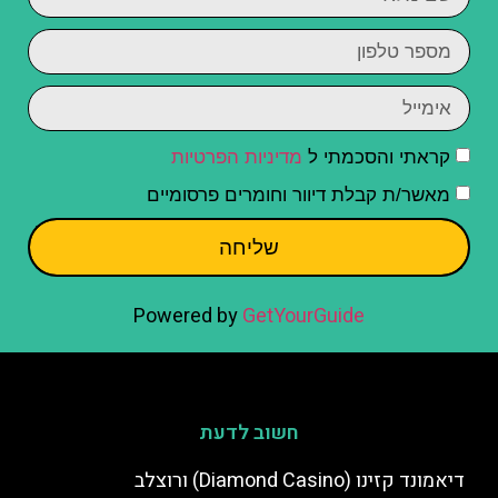
קראתי והסכמתי ל
מדיניות הפרטיות
מאשר/ת קבלת דיוור וחומרים פרסומיים
שליחה
Powered by
GetYourGuide
חשוב לדעת
דיאמונד קזינו (Diamond Casino) ורוצלב