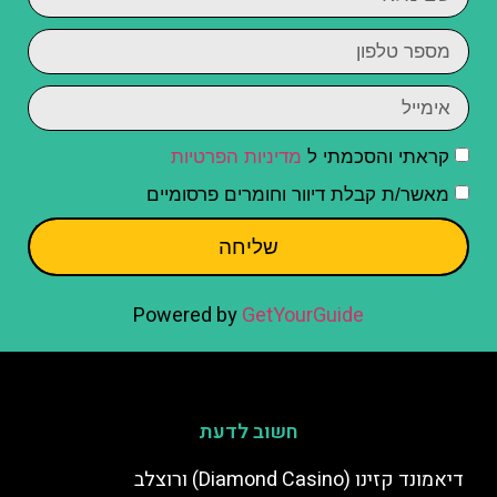
קראתי והסכמתי ל
מדיניות הפרטיות
מאשר/ת קבלת דיוור וחומרים פרסומיים
שליחה
Powered by
GetYourGuide
חשוב לדעת
דיאמונד קזינו (Diamond Casino) ורוצלב