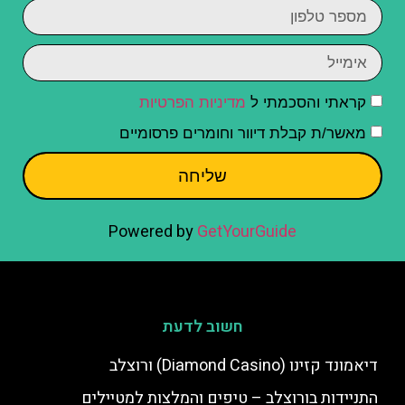
קראתי והסכמתי ל
מדיניות הפרטיות
מאשר/ת קבלת דיוור וחומרים פרסומיים
שליחה
Powered by
GetYourGuide
חשוב לדעת
דיאמונד קזינו (Diamond Casino) ורוצלב
התניידות בורוצלב – טיפים והמלצות למטיילים