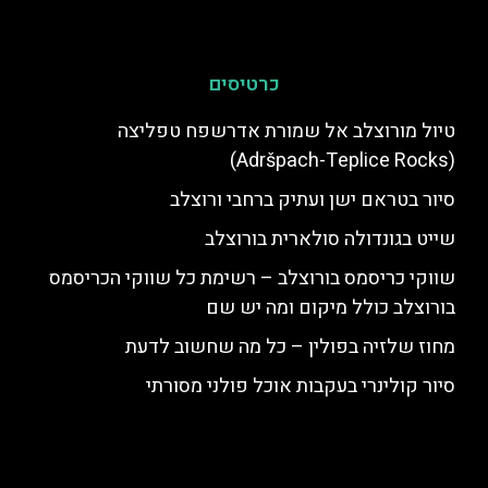
כרטיסים
טיול מורוצלב אל שמורת אדרשפח טפליצה
(Adršpach-Teplice Rocks)
סיור בטראם ישן ועתיק ברחבי ורוצלב
שייט בגונדולה סולארית בורוצלב
שווקי כריסמס בורוצלב – רשימת כל שווקי הכריסמס
בורוצלב כולל מיקום ומה יש שם
מחוז שלזיה בפולין – כל מה שחשוב לדעת
סיור קולינרי בעקבות אוכל פולני מסורתי