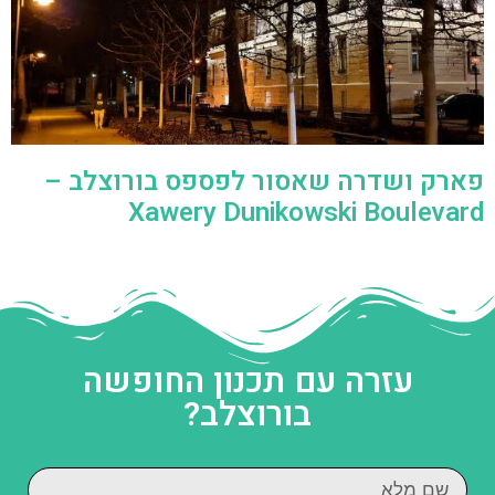
פארק ושדרה שאסור לפספס בורוצלב –
Xawery Dunikowski Boulevard
עזרה עם תכנון החופשה
בורוצלב?