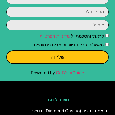
קראתי והסכמתי ל
מדיניות הפרטיות
מאשר/ת קבלת דיוור וחומרים פרסומיים
שליחה
Powered by
GetYourGuide
חשוב לדעת
דיאמונד קזינו (Diamond Casino) ורוצלב