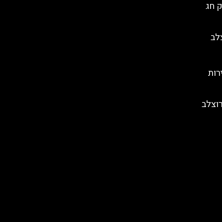
ק חג
רות
רוצלב