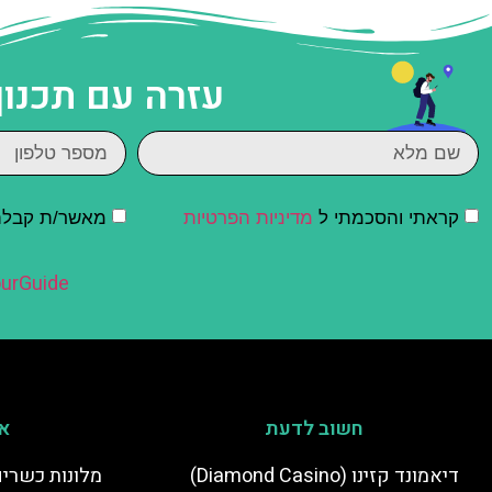
עזרה עם תכנון
קראתי והסכמתי ל
מדיניות הפרטיות
מאשר/ת קבלת ד
urGuide
חשוב לדעת
אי
דיאמונד קזינו (Diamond Casino)
מלונות כשרים