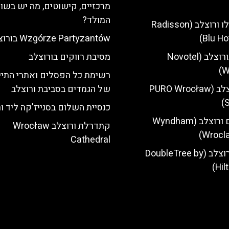
מרכזיים, קישוטים, מה יש בשו
המולד?
מלון רדיסון בלו ורוצלב (Radisson
Blu Ho
Wzgórze Partyzantów בורוצלב
מלון נובוטל בורוצלב (Novotel
מסיבת רווקים בורוצלב
W
רשימת כל הפסלים ואתרי התיי
מלון פורו ורוצלב (PURO Wrocław
של הגמדים בסביבת ורוצלב
S
כנסיית השלום בסנייז'קה ליד ו
מלון ווינדהאם ורוצלב (Wyndham
‎קתדרלת ורוצלב Wrocław
Wrocla
Cathedral
מלון הילטון ורוצלב (DoubleTree by
Hil