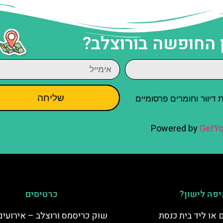
 החופשה בורוצלב?
שליחה
יוור וחומרים פרסומיים
Powered by
GetYo
פה לישון?
כרטיסים
 או ליד בית כנסת
שוק כריסמס ורוצלב – אירועים