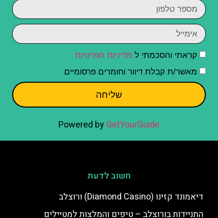
קראתי והסכמתי ל
מדיניות הפרטיות
מאשר/ת קבלת דיוור וחומרים פרסומיים
שליחה
Powered by
GetYourGuide
חשוב לדעת
דיאמונד קזינו (Diamond Casino) ורוצלב
התניידות בורוצלב – טיפים והמלצות למטיילים