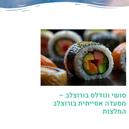
סושי ונודלס בורוצלב –
מסעדה אסייתית בורוצלב
המלצות