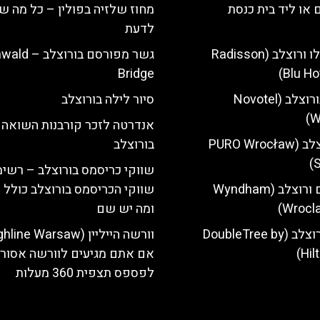
 או ליד בית כנסת
מחוז שלזיה בפולין – כל מה 
לדעת
מלון רדיסון בלו ורוצלב (Radisson
גשר מפורסם בורוצ
Bridge
Blu Ho
מלון נובוטל בורוצלב (Novotel
סיור לילה בורוצלב
W
אנדרטה לזכר קורבנות השואה
מלון פורו ורוצלב (PURO Wrocław
בורוצלב
S
שווקי כריסמס בורוצלב – רשימ
מלון ווינדהאם ורוצלב (Wyndham
שווקי הכריסמס בורוצלב כולל 
Wrocla
ומה יש שם
מלון הילטון ורוצלב (DoubleTree by
Hil
אם אתם מגיעים לוורשה אסור
לפספס תצפית 360 מעלות