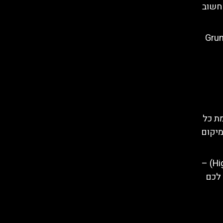
שחשוב
לב – Grunwald
ת כל
מיקום
וורשה הייליין (Highline Warsaw) –
 לכם