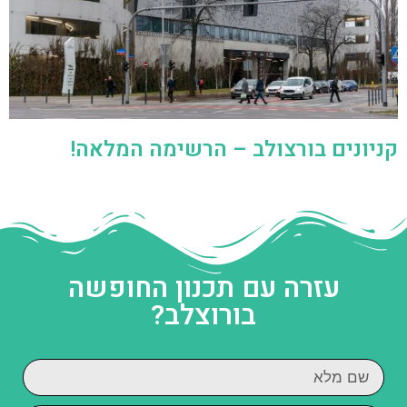
קניונים בורצולב – הרשימה המלאה!
עזרה עם תכנון החופשה
בורוצלב?