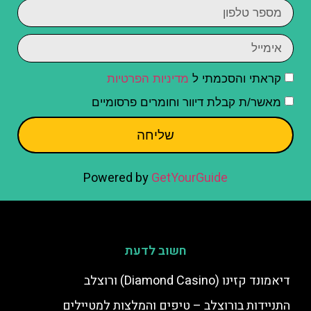
קראתי והסכמתי ל
מדיניות הפרטיות
מאשר/ת קבלת דיוור וחומרים פרסומיים
שליחה
Powered by
GetYourGuide
חשוב לדעת
דיאמונד קזינו (Diamond Casino) ורוצלב
התניידות בורוצלב – טיפים והמלצות למטיילים