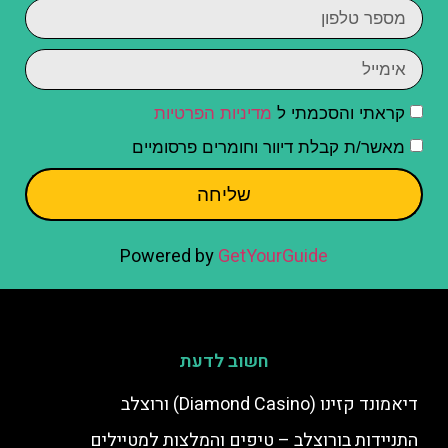
קראתי והסכמתי ל
מדיניות הפרטיות
מאשר/ת קבלת דיוור וחומרים פרסומיים
שליחה
Powered by
GetYourGuide
חשוב לדעת
דיאמונד קזינו (Diamond Casino) ורוצלב
התניידות בורוצלב – טיפים והמלצות למטיילים