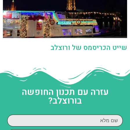
שייט הכריסמס של ורוצלב
עזרה עם תכנון החופשה
בורוצלב?