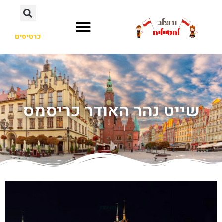
כרטיסים
שייט נהר האודר כריסמס