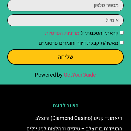
קראתי והסכמתי ל
מדיניות הפרטיות
מאשר/ת קבלת דיוור וחומרים פרסומיים
שליחה
Powered by
GetYourGuide
חשוב לדעת
דיאמונד קזינו (Diamond Casino) ורוצלב
התניידות בורוצלב – טיפים והמלצות למטיילים