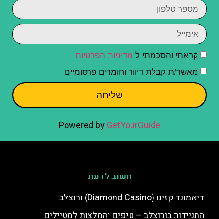
קראתי והסכמתי ל
מדיניות הפרטיות
מאשר/ת קבלת דיוור וחומרים פרסומיים
שליחה
Powered by
GetYourGuide
חשוב לדעת
דיאמונד קזינו (Diamond Casino) ורוצלב
התניידות בורוצלב – טיפים והמלצות למטיילים