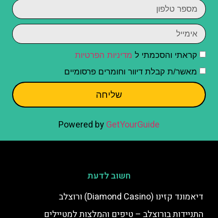
קראתי והסכמתי ל
מדיניות הפרטיות
מאשר/ת קבלת דיוור וחומרים פרסומיים
שליחה
Powered by
GetYourGuide
חשוב לדעת
דיאמונד קזינו (Diamond Casino) ורוצלב
התניידות בורוצלב – טיפים והמלצות למטיילים