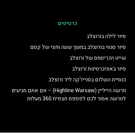
כרטיסים
סיור לילה בורוצלב
סיור סגווי בורוצלב במשך שעה וחצי של קסם
שייט הכריסמס של ורוצלב
סיור באוניברסיטת ורוצלב
כנסיית השלום בסנייז'קה ליד ורוצלב
וורשה הייליין (Highline Warsaw) – אם אתם מגיעים
לוורשה אסור לכם לפספס תצפית 360 מעלות