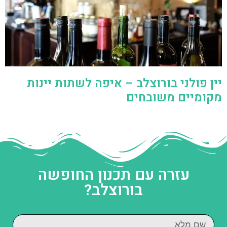
יין פולני בורוצלב – איפה לשתות יינות
מקומיים משובחים
עזרה עם תכנון החופשה
בורוצלב?