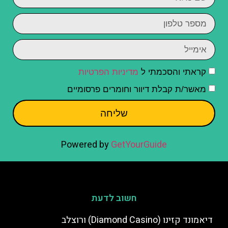
קראתי והסכמתי ל
מדיניות הפרטיות
מאשר/ת קבלת דיוור וחומרים פרסומיים
שליחה
Powered by
GetYourGuide
חשוב לדעת
דיאמונד קזינו (Diamond Casino) ורוצלב