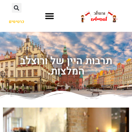
כרטיסים
תרבות היין של ורוצלב
המלצות.