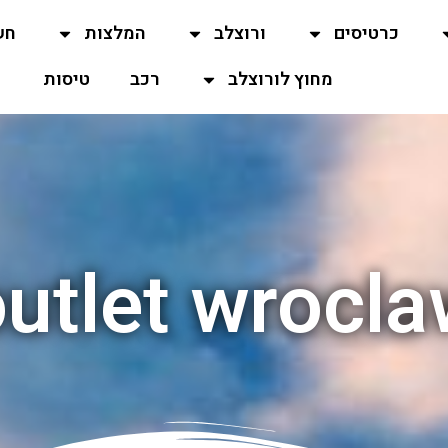
כרטיסים
ורוצלב
המלצות
חש
מחוץ לורוצלב
רכב
טיסות
utlet wrocl