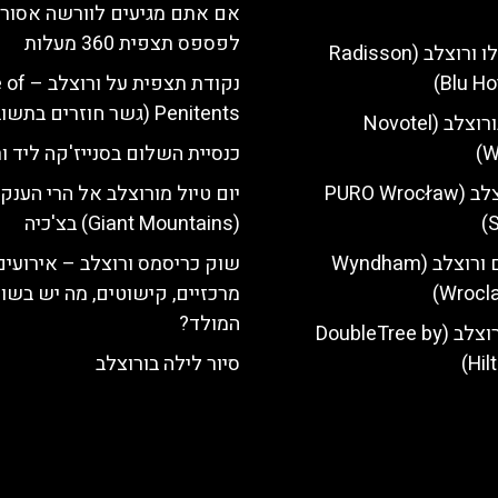
אם אתם מגיעים לוורשה אסור
לפספס תצפית 360 מעלות
מלון רדיסון בלו ורוצלב (Radisson
Blu Ho
נקודת תצפית
Penitents (גשר חוזרים בתשובה)
מלון נובוטל בורוצלב (Novotel
W
כנסיית השלום בסנייז'קה ליד ו
מלון פורו ורוצלב (PURO Wrocław
יום טיול מורוצלב אל הרי הענק
S
(Giant Mountains) בצ'כיה
מלון ווינדהאם ורוצלב (Wyndham
שוק כריסמס ורוצלב – אירועים
Wrocla
מרכזיים, קישוטים, מה יש בשו
המולד?
מלון הילטון ורוצלב (DoubleTree by
Hil
סיור לילה בורוצלב