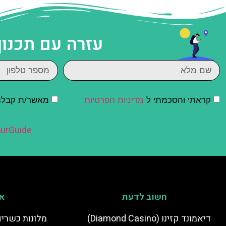
עזרה עם תכנון
קראתי והסכמתי ל
מדיניות הפרטיות
מאשר/ת קבלת ד
urGuide
חשוב לדעת
אי
דיאמונד קזינו (Diamond Casino)
מלונות כשרים