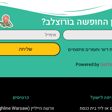
 החופשה בורוצלב?
שליחה
יוור וחומרים פרסומיים
Powered by
GetYo
פה לישון?
כרטיסים
 או ליד בית כנסת