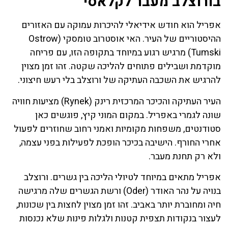
בורוצלב מעבר לקלאסי
אפריל הוא חודש אידיאלי להיכרות עמוקה עם האזורים
ההיסטוריים של העיר. האי אוסטרוב טומסקי (Ostrow
Tumski) מרגיש רגוע במיוחד בתקופה הזו, עם פריחה
מוקדמת ושבילים פתוחים להליכה שקטה. זהו זמן מצוין
להרגיש את השכבה העתיקה של ורוצלב בלי רעש חיצוני.
העיר העתיקה והכיכר המרכזית רינק (Rynek) מציעות חוויה
שונה לגמרי באפריל. במקום המוני קיץ, פוגשים כאן
סטודנטים, משפחות מקומיות ואמני רחוב שחוזרים לפעול
אחרי החורף. הישיבה בכיכר הופכת לפעילות בפני עצמה,
ולא רק תחנת מעבר.
אפריל מתאים במיוחד לטיולי הליכה בין גשרים. ורוצלב
בנויה על נהר האודר (Oder) ורשת הגשרים שלה מרגישה
חיה ומחוברת יותר באביב. זהו זמן מצוין לחצות בין שכונות,
לעצור בנקודות תצפית קטנות ולגלות פינות שלא נכנסות