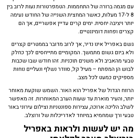
עם מגמה ברורה של התחממות. הטמפרטורות נעות לרוב בין
8 ל-17 מעלות, כאשר המחצית השנייה של החודש נעימה
יותר ויציבה יחסית. ימים קרים עדיין אפשריים, אך הם
קצרים ופחות דומיננטיים.
גשם באפריל אינו נדיר, אך לרוב מדובר בממטרים קצרים
ולא ביום גשום מתמשך. המקומיים מתייחסים לכך כחלק
טבעי מהאביב ולא משנים תוכניות. זהו חודש שבו שכבות
לבוש הן המפתח – מעיל קל, סוודר נשלף ונעליים נוחות
מספיקים כמעט לכל מצב.
הרווח הגדול של אפריל הוא האור. השמש שוקעת מאוחר
יותר, והעיר מוארת עד שעות הערב המאוחרות. זה מאפשר
לשלב הליכה ארוכה, עצירות ספונטניות וצילום עירוני באור
טבעי ורך שמחמיא במיוחד לאדריכלות של ורוצלב.
מה יש לעשות ולראות באפריל