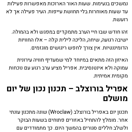
נמשכים בנעימות. שעות האור הארוכות מאפשרות פעילות
עד שעות מאוחרות בלי תחושת עייפות. העיר פעילה אך לא
רועשת.
זהו חודש שבו חיי הערב מתמקדים במפגש ולא בהמולה.
ישיבה רגועה, שיחה, הליכה לילית קלה – אלו החוויות
הדומיננטיות. אין צורך לחפש ריגושים מוגזמים.
האיזון הזה מתאים במיוחד למי שמעדיף חוויה עירונית
עמוקה ולא אינטנסיבית. אפריל מציע ערב רגוע עם נוכחות
מקומית אמיתית.
אפריל בורוצלב – תכנון נכון של יום
מושלם
תכנון יום באפריל בורוצלב (Wroclaw) שונה מתכנון עונתי
אחר. מומלץ להתחיל באזורים פתוחים בשעות הבוקר
ולשלב חללים סגורים בהמשך היום. כך מתמודדים עם