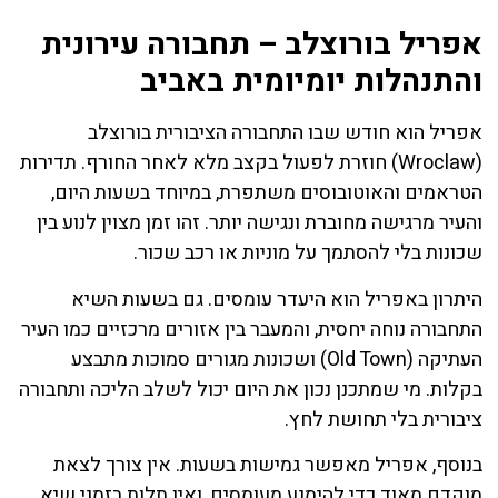
אפריל בורוצלב – תחבורה עירונית
והתנהלות יומיומית באביב
אפריל הוא חודש שבו התחבורה הציבורית בורוצלב
(Wroclaw) חוזרת לפעול בקצב מלא לאחר החורף. תדירות
הטראמים והאוטובוסים משתפרת, במיוחד בשעות היום,
והעיר מרגישה מחוברת ונגישה יותר. זהו זמן מצוין לנוע בין
שכונות בלי להסתמך על מוניות או רכב שכור.
היתרון באפריל הוא היעדר עומסים. גם בשעות השיא
התחבורה נוחה יחסית, והמעבר בין אזורים מרכזיים כמו העיר
העתיקה (Old Town) ושכונות מגורים סמוכות מתבצע
בקלות. מי שמתכנן נכון את היום יכול לשלב הליכה ותחבורה
ציבורית בלי תחושת לחץ.
בנוסף, אפריל מאפשר גמישות בשעות. אין צורך לצאת
מוקדם מאוד כדי להימנע מעומסים, ואין תלות בזמני שיא