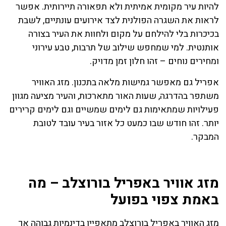
להיות עיר מקומית אמיתית ולא תפאורה תיירותית. אפשר
לראות את השגרה הפולנית לצד אירועים עונתיים, לשבת
בכיכרות בלי להילחם על מקום ולחוות את העיר בצורה
אותנטית. למי שמחפש שילוב של תרבות, טבע עירוני
ומחירים נוחים – זהו חלון זמן מדויק.
אפריל גם מאפשר גמישות מלאה בתכנון. מזג האוויר
משתפר בהדרגה, שעות האור מתארכות, והעיר מציעה מגוון
פעילויות שמתאימות גם לימים שמשיים וגם לימים קרירים
יותר. זהו חודש שבו כמעט כל אזור בעיר עובד לטובת
המבקר.
ורוצלב תחזית מזג אוויר לימים הקרובים
מזג אוויר באפריל בורוצלב – מה
באמת צפוי בפועל
מזג האוויר באפריל בורוצלב מתאפיין בדינמיות גבוהה אך