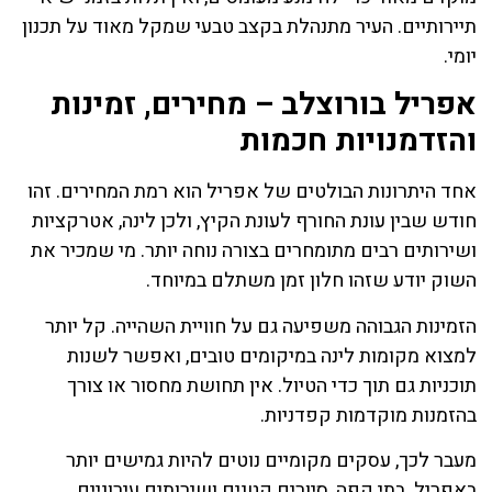
תיירותיים. העיר מתנהלת בקצב טבעי שמקל מאוד על תכנון
יומי.
אפריל בורוצלב – מחירים, זמינות
והזדמנויות חכמות
אחד היתרונות הבולטים של אפריל הוא רמת המחירים. זהו
חודש שבין עונת החורף לעונת הקיץ, ולכן לינה, אטרקציות
ושירותים רבים מתומחרים בצורה נוחה יותר. מי שמכיר את
השוק יודע שזהו חלון זמן משתלם במיוחד.
הזמינות הגבוהה משפיעה גם על חוויית השהייה. קל יותר
למצוא מקומות לינה במיקומים טובים, ואפשר לשנות
תוכניות גם תוך כדי הטיול. אין תחושת מחסור או צורך
בהזמנות מוקדמות קפדניות.
מעבר לכך, עסקים מקומיים נוטים להיות גמישים יותר
באפריל. בתי קפה, סיורים קטנים ושירותים עירוניים