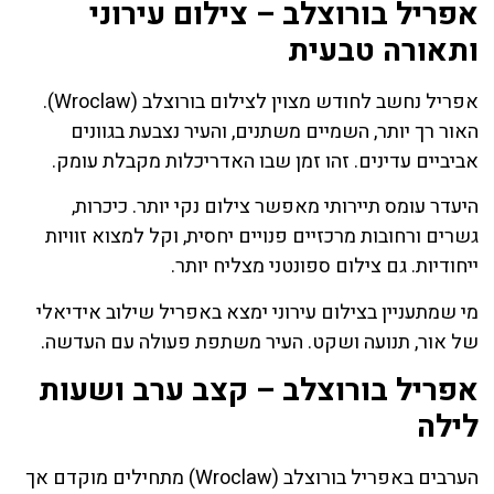
אפריל בורוצלב – צילום עירוני
ותאורה טבעית
אפריל נחשב לחודש מצוין לצילום בורוצלב (Wroclaw).
האור רך יותר, השמיים משתנים, והעיר נצבעת בגוונים
אביביים עדינים. זהו זמן שבו האדריכלות מקבלת עומק.
היעדר עומס תיירותי מאפשר צילום נקי יותר. כיכרות,
גשרים ורחובות מרכזיים פנויים יחסית, וקל למצוא זוויות
ייחודיות. גם צילום ספונטני מצליח יותר.
מי שמתעניין בצילום עירוני ימצא באפריל שילוב אידיאלי
של אור, תנועה ושקט. העיר משתפת פעולה עם העדשה.
אפריל בורוצלב – קצב ערב ושעות
לילה
הערבים באפריל בורוצלב (Wroclaw) מתחילים מוקדם אך