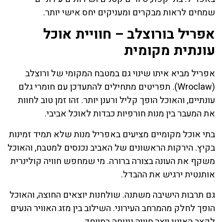
שמחים לראות מבקרים ומעניקים יחס אישי יותר.
אפריל בורוצלב – חוויית אוכל
עונתית מקומית
אפריל מביא איתו שינוי גם במטבח המקומי של ורוצלב
(Wroclaw). תפריטים מתחילים להתעדכן עם חומרי גלם
עונתיים, והאוכל הופך קליל ורענן יותר. זהו זמן טוב לחוות
את המעבר בין מנות חורפיות כבדות לאוכל אביבי.
בתי אוכל מקומיים מציעים באפריל מנות שלא תמיד זמינות
בקיץ. הירקות הראשונים של האביב נכנסים למטבח, והאוכל
משקף את העונה בצורה ברורה. מי שמחפש חוויה קולינרית
אותנטית ירגיש את ההבדל.
גם תרבות הישיבה משתנה. שולחנות יוצאים החוצה, והאוכל
הופך לחלק מהמרחב העירוני. השילוב בין מזג האוויר הנעים
לקצב האיטי יוצר חוויה נינוחה במיוחד.