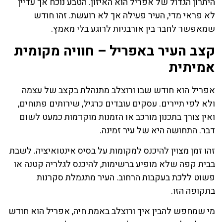
היתרון הגדול של אפריל הוא האיזון. הטבע נוכח אך עדיין
לא פראי מדי, העיר פעילה אך לא רועשת. זהו חודש
שמאפשר לחבר בין אורבניות לרוגע בלי מאמץ.
קצב העיר באפריל – חוויה מקומית
אמיתית
אפריל הוא חודש שבו ורוצלב מתנהלת בקצב של עצמה
ולא לפי תיירים. עסקים עובדים כרגיל, שירותים פתוחים,
ואין צורך בתכנון מורכב או הזמנות מוקדמות כמעט לשום
דבר. התחושה היא של עיר זמינה.
זהו זמן מצוין להיכנס למקומות על בסיס אינטואיציה. לשבת
בבית קפה שלא מופיע ברשימות, להיכנס לגלריה קטנה או
פשוט ללכת בעקבות הרחוב. העיר מתגמלת סקרנות
בתקופה הזו.
מי שמחפש להבין איך ורוצלב באמת חיה, אפריל הוא חודש