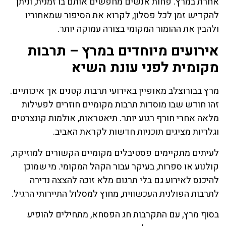
אחרת במרץ. פחות אנשים מחפשים אותם בו זמנית, וניתן
להקדיש זמן לכל פסלון, לקרוא את הסיפור שמאחוריו
ולהבין את ההומור המקומי בצורה עמוקה יותר.
אירועים מיוחדים במרץ – תרבות
מקומית לפני עונת השיא
מרץ בבורוצלב מאופיין באירועי תרבות קטנים אך איכותיים.
זהו חודש שבו מוסדות תרבות מקומיים חוזרים לפעילות
מלאה אחרי חורף רגוע יותר. תיאטראות, אולמות קונצרטים
וגלריות מציגים תוכניות חדשות לקראת האביב.
לעיתים מתקיימים פסטיבלים מקומיים הקשורים למוזיקה,
קולנוע או ספרות, בעיקר עבור הקהל המקומי. מי שמוכן
להיכנס לאירוע גם בלי תרגום מלא זוכה להצצה נדירה
לתרבות הפולנית העכשווית, מחוץ למסלול התיירותי הרגיל.
בסוף מרץ, עם התקרבות חג הפסחא, מתחילים להופיע