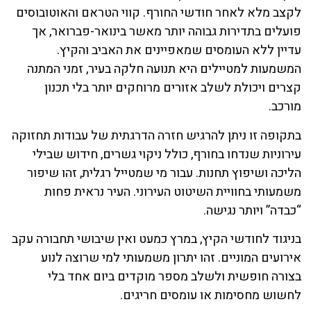
לקצב מלא לאחר חודשי החורף. קווי הטראם והאוטובוסים
פועלים בתדירות גבוהה יותר מאשר בינואר-פברואר, אך
עדיין ללא העומסים שמאפיינים את האביב והקיץ.
המשמעות למטיילים היא תנועה חלקה בעיר, זמני המתנה
קצרים ויכולת לשלב אזורים מרוחקים יותר בלי תכנון
מורכב.
בתקופה זו ניתן להרגיש חזרה הדרגתית של עבודות תחזוקה
עירוניות שנדחו בחורף, כולל ניקוי גשרים, חידוש שבילי
הליכה ושיפוץ תחנות. עבור מי שמטייל רגלית, זהו שיפור
משמעותי בחוויית השיטוט העירוני. העיר נראית פחות
“כבדה” ויותר נגישה.
בניגוד לחודשי הקיץ, במרץ כמעט ואין שיבושי תחבורה עקב
אירועים המוניים. זהו יתרון משמעותי למי שרוצה לנוע
בצורה חופשית ולשלב מספר מוקדים ביום אחד בלי
לחשוש מחסימות או עומסים חריגים.