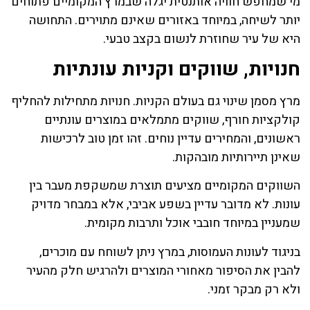
מי שמחפש חוויה אותנטית יגלה שבמרץ המקומיים פתוחים
יותר לשיחה, במיוחד באזורים שאינם מתוירים. התחושה
היא של עיר שחוזרת לנשום בקצב טבעי.
חנויות, שווקים וקניות עונתיות
מרץ מסמן שינוי גם בעולם הקניות. חנויות מתחילות להחליף
קולקציות חורף, שווקים מתמלאים במוצרים עונתיים
ראשונים, והמחירים עדיין נוחים. זהו זמן טוב לרכישות
שאינן תיירותיות מובהקות.
השווקים המקומיים מציעים תוצרת שמשקפת מעבר בין
עונות. לא מדובר עדיין בשפע אביבי, אלא במבחר מדויק
שמעניין במיוחד חובבי אוכל ותרבות מקומית.
בניגוד לעונות העמוסות, במרץ ניתן לשוחח עם מוכרים,
להבין את הסיפור מאחורי המוצרים ולהרגיש חלק מהעיר
ולא רק מבקר זמני.