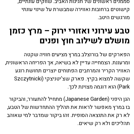
סממנים ראשונים של חגיגות האביב. שווקים עונתיים,
קישוטים ברחובות ואווירה שמבשרת על שינוי עונתי
מורגשים היטב.
טבע עירוני ואזורי ירוק – מרץ כזמן
מושלם לשילוב חוץ ופנים
הפארקים של בורוצלב במרץ מציעים חוויה שקטה
ומרעננת. הצמחייה עדיין לא בשיאה, אך הפריחה הראשונית,
האוויר הקריר והמרחבים הפתוחים יוצרים תחושת רוגע
שקשה למצוא בקיץ. פארק שצ'יטניצקי (Szczytnicki
Park) הוא דוגמה מצוינת לכך.
הגן היפני (Japanese Garden) מתחיל להתעורר, והביקור
בו במרץ מאפשר לראות את תהליך ההתחדשות של הטבע,
לא רק את התוצאה הסופית. זהו ביקור שמדבר למי שאוהב
תהליכים ולא רק שיאים.