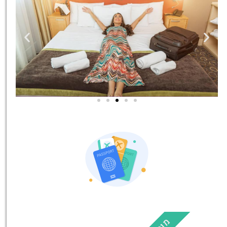
טיסות
מציאת
טיסה זולה?
לחצו
פה!