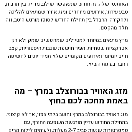
האותנטי שלה. זה חודש שמאפשר שילוב מדויק בין תרבות,
טבע עירוני, אירועים מיוחדים ומזג אוויר שמתאים להליכה
ולחקירה. ההבדל בין תחילת החודש לסופו מורגש היטב, וזה
חלק מהקסם.
מרץ מתאים במיוחד למטיילים שמחפשים עומק ולא רק
אטרקציות שטחיות. העיר חושפת שכבות היסטוריות, קצב
חיים יומיומי ואירועים מקומיים שלא תמיד זוכים לחשיפה
רחבה בעונות השיא.
ורוצלב תחזית מזג אוויר לימים הקרובים
מזג האוויר בבורוצלב במרץ – מה
באמת מחכה לכם בחוץ
מזג האוויר בבורוצלב במרץ נחשב בלתי צפוי, אך לא קיצוני.
בתחילת החודש עדיין מורגשת השפעת החורף, עם
טמפרטורות שנעות סביב 2-7 מעלות, ולעיתים לילות קרים