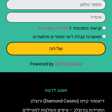
קראתי והסכמתי ל
מדיניות הפרטיות
מאשר/ת קבלת דיוור וחומרים פרסומיים
שליחה
Powered by
GetYourGuide
חשוב לדעת
דיאמונד קזינו (Diamond Casino) ורוצלב
התניידות בורוצלב – טיפים והמלצות למטיילים