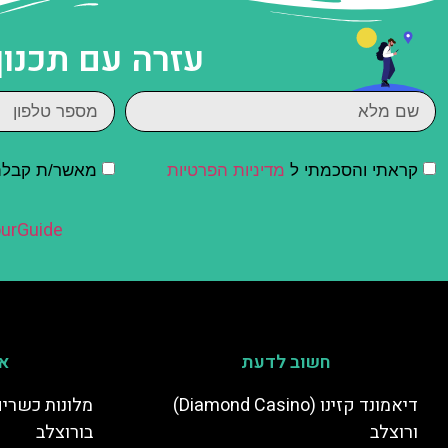
עזרה עם תכנון
קראתי והסכמתי ל
מדיניות הפרטיות
מאשר/ת קבלת ד
urGuide
חשוב לדעת
אי
דיאמונד קזינו (Diamond Casino)
מלונות כשרים
ורוצלב
בורוצלב