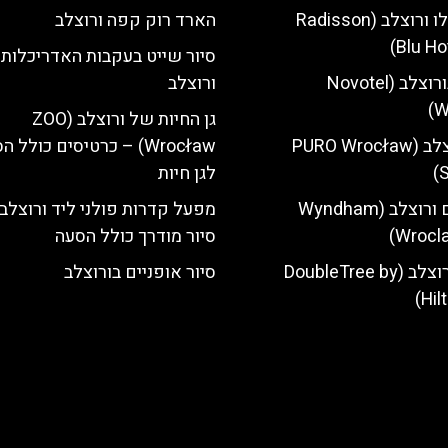
מלון רדיסון בלו ורוצלב (Radisson
הארד רוק קפה ורוצלב
Blu Ho
סיור שייט בעקבות האדריכלות
מלון נובוטל בורוצלב (Novotel
ורוצלב
W
גן החיות של ורוצלב (ZOO
מלון פורו ורוצלב (PURO Wrocław
Wrocław) – כרטיסים כולל 
S
לגן חיות
מלון ווינדהאם ורוצלב (Wyndham
מפעל קדרות פולני ליד ורוצלב
Wrocla
סיור מודרך כולל הסעה
מלון הילטון ורוצלב (DoubleTree by
סיור אופניים בורוצלב
Hil