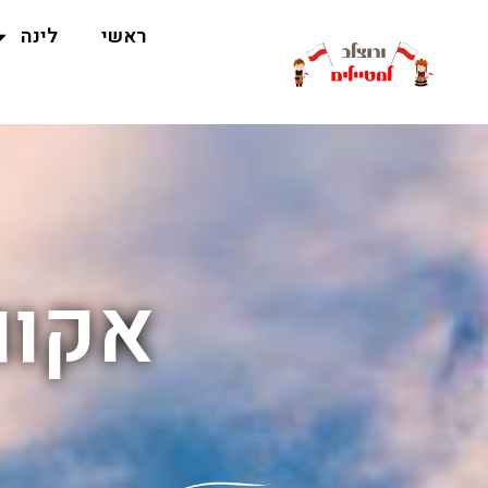
ראשי
לינה
אקוו