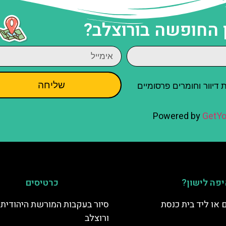
 החופשה בורוצלב?
שליחה
יוור וחומרים פרסומיים
Powered by
GetYo
פה לישון?
כרטיסים
 או ליד בית כנסת
סיור בעקבות המורשת היהודית
ורוצלב