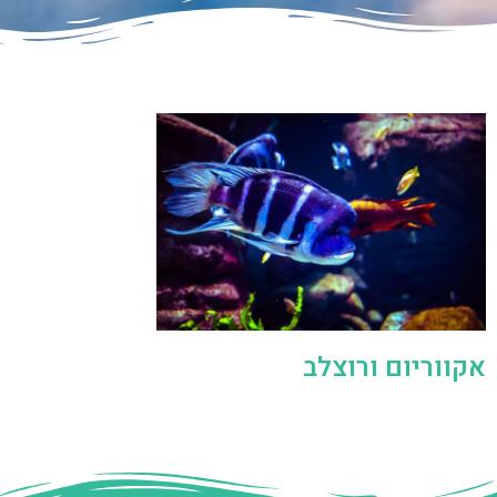
אקווריום ורוצלב