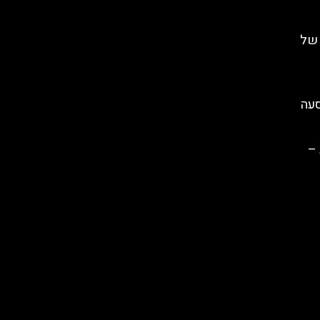
 של
הסעה
 –